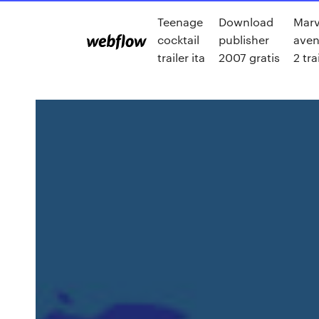
Teenage
Download
Marv
cocktail
publisher
aven
trailer ita
2007 gratis
2 tra