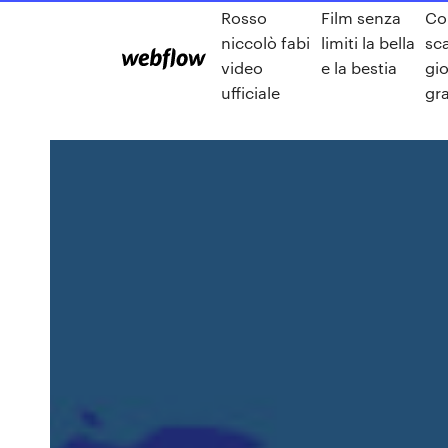
Rosso
Film senza
C
niccolò fabi
limiti la bella
sc
video
e la bestia
gi
ufficiale
gra