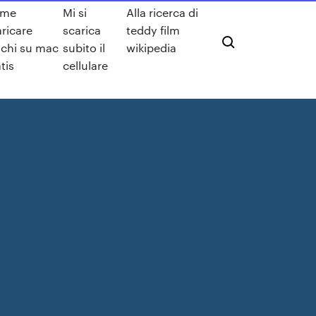
ome
Mi si
Alla ricerca di
aricare
scarica
teddy film
ochi su mac
subito il
wikipedia
tis
cellulare